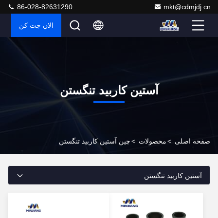
86-028-82631290
mkt@cdmjdj.cn
الان چت کن
آستین کاربید تنگستن
صفحه اصلی
>
محصولات
>
چین آستین کاربید تنگستن
آستین کاربید تنگستن