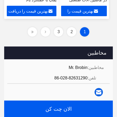
بهترین قیمت را
بهترین قیمت را دریافت
دریافت کنید
کنید
3
2
1
مخاطبین
مخاطبین:
Mr. Brobin
تلفن:
86-028-82631290
الان چت کن