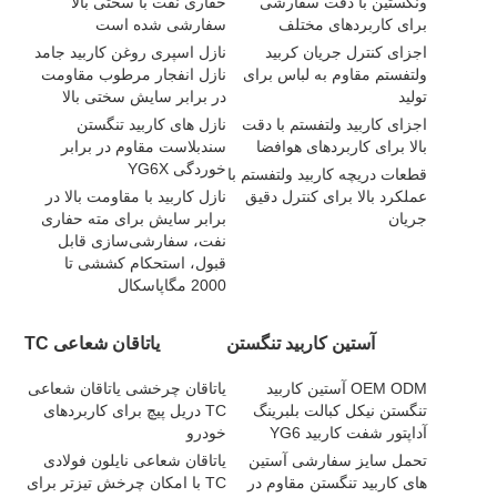
ونگستین با دقت سفارشی
حفاری نفت با سختی بالا
برای کاربردهای مختلف
سفارشی شده است
اجزای کنترل جریان کربید
نازل اسپری روغن کاربید جامد
ولتفستم مقاوم به لباس برای
نازل انفجار مرطوب مقاومت
تولید
در برابر سایش سختی بالا
اجزای کاربید ولتفستم با دقت
نازل های کاربید تنگستن
بالا برای کاربردهای هوافضا
سندبلاست مقاوم در برابر
خوردگی YG6X
قطعات دریچه کاربید ولتفستم با
عملکرد بالا برای کنترل دقیق
نازل کاربید با مقاومت بالا در
جریان
برابر سایش برای مته حفاری
نفت، سفارشی‌سازی قابل
قبول، استحکام کششی تا
2000 مگاپاسکال
آستین کاربید تنگستن
یاتاقان شعاعی TC
OEM ODM آستین کاربید
یاتاقان چرخشی یاتاقان شعاعی
تنگستن نیکل کبالت بلبرینگ
TC دریل پیچ برای کاربردهای
آداپتور شفت کاربید YG6
خودرو
تحمل سایز سفارشی آستین
یاتاقان شعاعی نایلون فولادی
های کاربید تنگستن مقاوم در
TC با امکان چرخش تیزتر برای