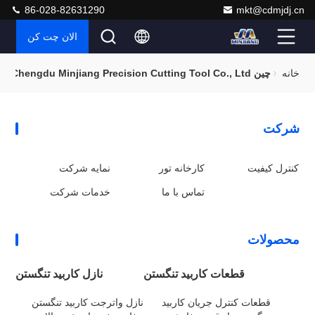
86-028-82631290
mkt@cdmjdj.cn
الان چت کن
خانه
چین Chengdu Minjiang Precision Cutting Tool Co., Ltd. نقشه سایت
شرکت
کنترل کیفیت
کارخانه تور
نمایه شرکت
تماس با ما
خدمات شرکت
محصولات
قطعات کاربید تنگستن
نازل کاربید تنگستن
قطعات کنترل جریان کاربید
نازل واترجت کاربید تنگستن