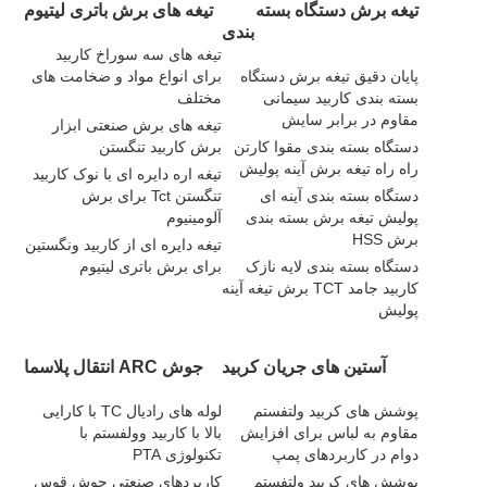
تیغه برش دستگاه بسته
تیغه های برش باتری لیتیوم
بندی
تیغه های سه سوراخ کاربید
پایان دقیق تیغه برش دستگاه
برای انواع مواد و ضخامت های
بسته بندی کاربید سیمانی
مختلف
مقاوم در برابر سایش
تیغه های برش صنعتی ابزار
دستگاه بسته بندی مقوا کارتن
برش کاربید تنگستن
راه راه تیغه برش آینه پولیش
تیغه اره دایره ای با نوک کاربید
دستگاه بسته بندی آینه ای
تنگستن Tct برای برش
پولیش تیغه برش بسته بندی
آلومینیوم
برش HSS
تیغه دایره ای از کاربید ونگستین
دستگاه بسته بندی لایه نازک
برای برش باتری لیتیوم
کاربید جامد TCT برش تیغه آینه
پولیش
آستین های جریان کربید
جوش ARC انتقال پلاسما
پوشش های کربید ولتفستم
لوله های رادیال TC با کارایی
مقاوم به لباس برای افزایش
بالا با کاربید وولفستم با
دوام در کاربردهای پمپ
تکنولوژی PTA
پوشش های کربید ولتفستم
کاربردهای صنعتی جوش قوس