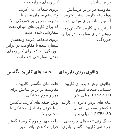
برابر سایش
کاربردهای حرارت بالا
مقاومت در برابر فرسایش
پرتوی شعاعی TC کربید
وولفستم کاربید آستین کاربید
ولتفستم سیمان شده با
آستین ساده برای میدان نفت
مقاومت در برابر خوردگی بالا
که برای کاربردهای میدان نفت
آستین های کاربید تنگستن پمپ
سفارشی شده است
روغن دارای مقاومت در برابر
خوردگی
پرتوی شعاعی کربید ولتفستم
سیمان شده با مقاومت در برابر
خوردگی بالا که برای کاربردهای
معدن سفارشی شده است
چاقوی برش دایره ای
حلقه های کاربید تنگستن
چاقوی برش دایره ای کاربید
حلقه های تنگستن کاربید با
سیمانی صنعت لیتیوم
مقاومت در برابر سایش برای
100*65*0.7 میلی متر
مهر و موم مکانیکی
تیغه های برش دایره ای کاربید
بوش حلقه های کاربید تنگستن
تنگستن صیقلی آینه ای
سیلیکونی متخلخل مکانیکی با
130*75*1.2 میلی متر
سختی بالا
سنگ زنی تیغه های چرخشی
حلقه مهر و موم کاربید تنگستن
چرخشی کاربید تنگستن باتری
حرارت کاهش یافته غیر