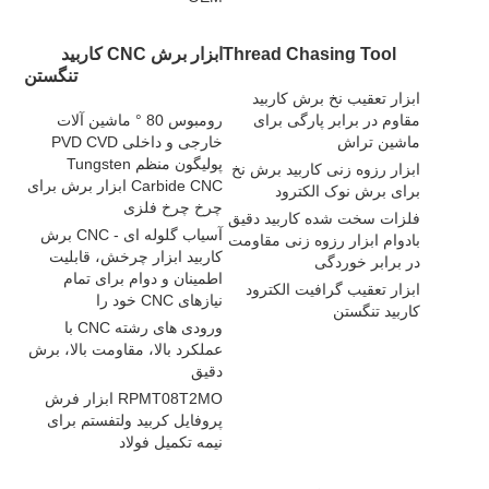
Thread Chasing Tool
ابزار برش CNC کاربید
تنگستن
ابزار تعقیب نخ برش کاربید
مقاوم در برابر پارگی برای
رومبوس 80 ° ماشین آلات
ماشین تراش
خارجی و داخلی PVD CVD
پولیگون منظم Tungsten
ابزار رزوه زنی کاربید برش نخ
Carbide CNC ابزار برش برای
برای برش نوک الکترود
چرخ چرخ فلزی
فلزات سخت شده کاربید دقیق
آسیاب گلوله ای - CNC برش
بادوام ابزار رزوه زنی مقاومت
کاربید ابزار چرخش، قابلیت
در برابر خوردگی
اطمینان و دوام برای تمام
ابزار تعقیب گرافیت الکترود
نیازهای CNC خود را
کاربید تنگستن
ورودی های رشته CNC با
عملکرد بالا، مقاومت بالا، برش
دقیق
RPMT08T2MO ابزار فرش
پروفایل کربید ولتفستم برای
نیمه تکمیل فولاد