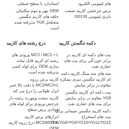
های لیتیومی الکترود
استاندارد با سطح صیقلی
برش چرخشی کاربید صنعت
OEM مهر و موم مکانیکی
باتری لیتیومی OD130
حلقه های کاربید تنگستن
متخلخل YG8 پذیرفته شده
است
دکمه تنگستن کاربید
درج رشته های کاربید
بیت های دکمه ای کاربید در
MC3 / MC3 + L ورودی های
برابر خوردگی برای بیت های
رشته ای کربید قابل نمایه
حفاری نفت
سازی OEM برای لوله کشی
پذیرفته شده است
مته های مته سنگ کاربید دکمه
ای کاربید تنگستن سری نیمکره
کاربید برش رزوه
مقاوم در برابر سایش
MC3/MC3+L با دقت بالا عمر
ابزار طولانی را درج می کند
بیت دکمه ای کاربید تنگستن
YG8 مقاوم در برابر سایش
کاربید سخت ویتورث رشته دار
برای بیت های حفاری نفت
چرخش ورودی برای لوله های
فولادی برش سطح
دکمه کاربید تنگستن سیمانی برای
بیت های استخراج
ابزارهای برش کاربید
YG6/YG8/YG9/YG10/YG11/YG13
MC3/MC3+L درج رزوه کاربید
OEM