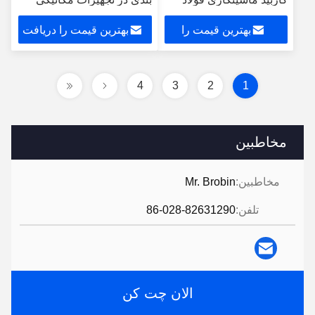
ضد زنگ مقاومت در برابر
بهترین قیمت را
بهترین قیمت را دریافت
حرارت
دریافت کنید
کنید
4
3
2
1
مخاطبین
مخاطبین:
Mr. Brobin
تلفن:
86-028-82631290
الان چت کن