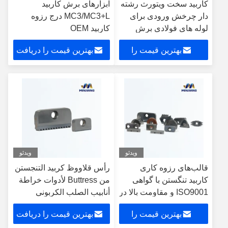
کاربید سخت ویتورث رشته
ابزارهای برش کاربید
دار چرخش ورودی برای
MC3/MC3+L درج رزوه
لوله های فولادی برش
کاربید OEM
سطح
بهترین قیمت را
بهترین قیمت را دریافت
دریافت کنید
کنید
ویدئو
ویدئو
قالب‌های رزوه کاری
رأس قلاووظ كربيد التنجستن
کاربید تنگستن با گواهی
من Buttress لأدوات خراطة
ISO9001 و مقاومت بالا در
أنابيب الصلب الكربوني
برابر حرارت
بهترین قیمت را
بهترین قیمت را دریافت