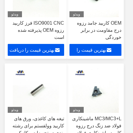
ویدئو
ویدئو
OEM کاربید جامد رزوه
ISO9001 CNC فرز کاربید
درج مقاومت در برابر
رزوه OEM پذیرفته شده
خوردگی
است
بهترین قیمت را
بهترین قیمت را دریافت
دریافت کنید
کنید
ویدئو
ویدئو
MC3/MC3+L ماشینکاری
تیغه های کاغذی، ورق های
فولاد ضد زنگ درج رزوه
کاربید وولفستم برای رشته
کاربید ماشینکاری فولاد
بندی در تجهیزات مکانیکی