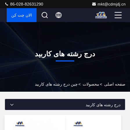
86-028-82631290
mkt@cdmjdj.cn
الان چت کن
درج رشته های کاربید
صفحه اصلی
>
محصولات
>
چین درج رشته های کاربید
درج رشته های کاربید