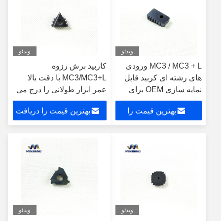
ویدئو
ویدئو
MC3 / MC3 + L ورودی
کاربید برش رزوه
های رشته ای کربید قابل
MC3/MC3+L با دقت بالا
نمایه سازی OEM برای
عمر ابزار طولانی را درج می
لوله کشی پذیرفته شده
کند
بهترین قیمت را
بهترین قیمت را دریافت
است
دریافت کنید
کنید
ویدئو
ویدئو