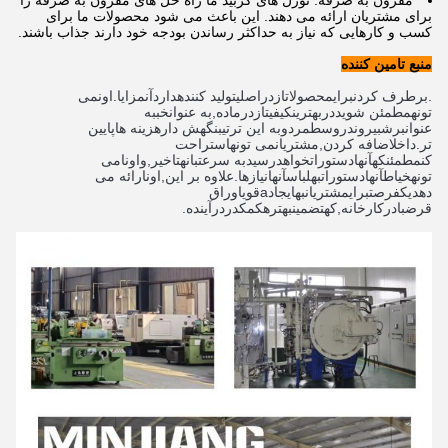
مقرون به صرفه: نوزل های کربید ما راه حل های مقرون به صرفه را
برای مشتریان ارائه می دهند. این باعث می شود محصولات ما برای
کسب و کارهایی که نیاز به حداکثر رساندن بودجه خود دارند جذاب باشند.
منبع تامین کننده
.
برطرف کردن
برای
محصولات
از
در
اصلی
تولید کننده
دارد
آن
مزایا
.
اون
می 
تونه
مطمئن شوید
در
بهترین
کیفیت
از
در
ماده
,
به عنوان
خب
به 
عنوان
برش
بیرون
در
وسط
مرد
و
به این ترتیب
نگهش دار
هزینه ها
پایین 
تر
.
داخل
اضافه کردن
,
مشتریان
می تونه
استراحت 
کن
مطمئن
که
آنها
دستورات
خواهد
رسید
به سرعت
با
نه
تاخیر
,
و
اونا
می 
تونه
خياط
آنها
دستورات
به
لباس
آنها
نیازها
.
علاوه بر این
,
اون
ارائه می 
دهد
یک
فرصت
برای
مشتریان
به
ایجاد
a
قوی
اوراق 
قرض
با
در
کارخانه
,
که
تضمین
بهتره
کمک
در
در
آینده
.