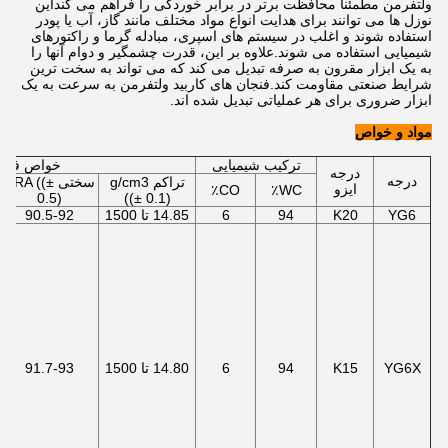
ولتفرمن مطمئناً محافظت برتر در برابر خوردگی را فراهم می کنداین
نوزل ها می توانند برای هدایت انواع مواد مختلف مانند گاز، آب یا پودر
استفاده شوند و اغلب در سیستم های اسپری، مبادله گرما و راکتورهای
شیمیایی استفاده می شوند.علاوه بر این، قدرت چشمگیر و دوام آنها را
به یک ابزار مقرون به صرفه تبدیل می کند که می تواند به سخت ترین
شرایط صنعتی مقاومت کند.فنجان های کاربید ولتفرمن به سرعت به یک
ابزار ضروری برای هر عملیاتی تبدیل شده اند.
مواد و خواص
ترکیب شیمیایی
خواص فیز
درجه
درجه
تراکم g/cm3
سختی HRA ((±
ایزو
CO٪
WC٪
0.5)
((± 0.1)
YG6
K20
94
6
14.85 تا 1500
90.5-92
YG6X
K15
94
6
14.80 تا 1500
91.7-93