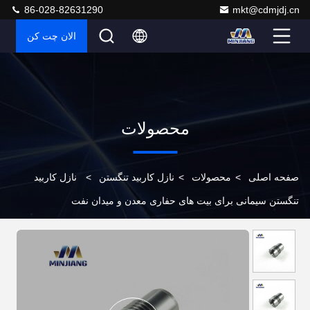
86-028-82631290
mkt@cdmjdj.cn
الان چت کن
محصولات
صفحه اصلی
>
محصولات
>
نازل کاربید تنگستن
>
نازل کاربید
تنگستن سیمانی برای بیت های حفاری معدن و میدان نفت