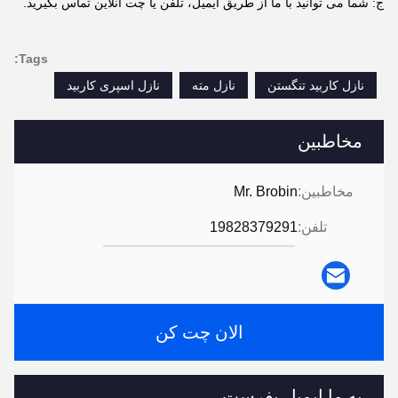
ج: شما می توانید با ما از طریق ایمیل، تلفن یا چت آنلاین تماس بگیرید.
Tags:
نازل کاربید تنگستن
نازل مته
نازل اسپری کاربید
مخاطبین
مخاطبین:
Mr. Brobin
تلفن:
19828379291
الان چت کن
به ما ایمیل بفرست