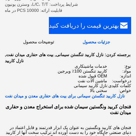
شرایط پرداخت: L/C، T/T، وسترن یونیون
قابلیت ارائه: 10000 PCS در ماه
بهترین قیمت را دریافت کنید
جزئیات محصول
توضیحات محصول
برجسته کردن:
نازل کاربید تنگستن سیمانی
,
بیت های حفاری میدان نفت
,
نازل کاربید
نوع:
خدمات ماشینکاری
مواد:
کاربید تنگستن 100٪ ویرجین
اندازه:
OEM قبول شده
درخواست:
ماشین آلات نفت
کلمات کلیدی:
نازل کاربید سیمانی
خواص:
سختی بالا
نازل کاربید تنگستن سیمانی برای بیت های حفاری معدن و میدان نفت
فنجان کربید ونگستین سیمان شده برای استخراج معدن و حفاری
میدان نفت
فنجان های کاربید ونگستین به عنوان یک ابزار قدرتمند و قابل اعتماد در
دنیای صنعتی جایگاه خود را به دست آورده اند.ترکیب سخت آنها از کاربید