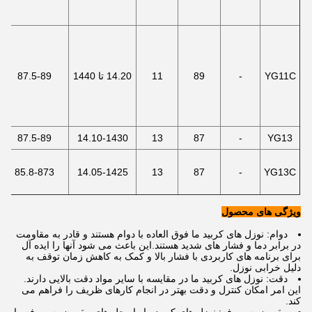
YG11C
-
89
11
14.20 تا 1440
87.5-89
87.5-89
14.10-1430
13
87
-
YG13
85.8-873
14.05-1425
13
87
-
YG13C
ویژگی های محصول
دوام: نوزل های کربید ما فوق العاده با دوام هستند و قادر به مقاومت
در برابر دما و فشار های شدید هستند.این باعث می شود آنها را ایده آل
برای برنامه های کاربردی با فشار بالا و کمک به کاهش زمان توقف به
دلیل خرابی نوزل.
دقت: نوزل های کربید ما در مقایسه با سایر مواد دقت بالایی دارند.
این امر امکان کنترل و دقت بهتر در انجام کارهای ظریف را فراهم می
کند.