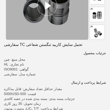
تحمل سایش کاربید تنگستن شعاعی TC سفارشی
جزئیات محصول
محل منبع: چین
نام تجاری: HL
گواهی: ISO9001
شماره مدل: سفارشی
شرایط پرداخت و ارسال
مقدار حداقل تعداد سفارش: قابل مذاکره
قیمت: 500-5000USD
جزئیات بسته بندی: بسته بندی شده در جعبه کاغذی
زمان تحویل: 35 روز کاری
شرایط پرداخت: L/C، T/T، وسترن یونیون