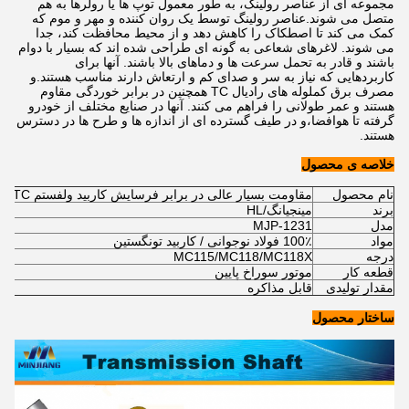
مجموعه ای از عناصر رولینگ، به طور معمول توپ ها یا رولرها به هم
متصل می شوند.عناصر رولینگ توسط یک روان کننده و مهر و موم که
کمک می کند تا اصطکاک را کاهش دهد و از محیط محافظت کند، جدا
می شوند. لاغرهای شعاعی به گونه ای طراحی شده اند که بسیار با دوام
باشند و قادر به تحمل سرعت ها و دماهای بالا باشند. آنها برای
کاربردهایی که نیاز به سر و صدای کم و ارتعاش دارند مناسب هستند.و
مصرف برق کملوله های رادیال TC همچنین در برابر خوردگی مقاوم
هستند و عمر طولانی را فراهم می کنند. آنها در صنایع مختلف از خودرو
گرفته تا هوافضا،و در طیف گسترده ای از اندازه ها و طرح ها در دسترس
هستند.
خلاصه ی محصول
نام محصول
مقاومت بسیار عالی در برابر فرسایش کاربید ولفستم TC تابش شعاعی سفارشی
برند
مینجیانگ/HL
مدل
MJP-1231
مواد
100٪ فولاد نوجوانی / کاربید تونگستین
درجه
MC115/MC118/MC118X
قطعه کار
موتور سوراخ پایین
مقدار تولیدی
قابل مذاکره
ساختار محصول