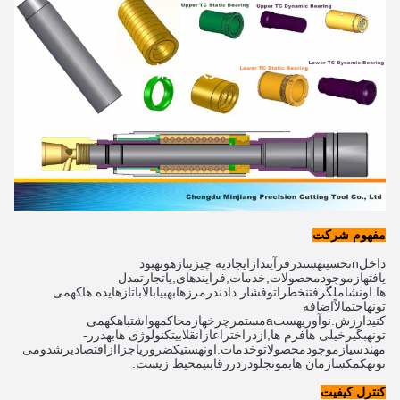
مفهوم شرکت
داخل
n
تحسین
هست
در
فرآیند
از
ایجاد
یه چیزی
تازه
و
بهبود 
یافته
از
موجود
محصولات
,
خدمات
,
فرایندهای
,
یا
تجارت
مدل 
ها
.
اون
شامل
گرفتن
خطرات
و
فشار دادن
در
مرزها
به
بیا
بالا
با
تازه
ایده ها
که
می 
تونه
احتمالاً
اضافه 
کنید
ارزش
.
نوآوری
هست
a
مستمر
چرخه
از
محاکمه
و
اشتباه
که
می 
تونه
بگیر
خیلی ها
فرم ها
,
از
در
اختراع
از
انقلابی
تکنولوژی ها
به
در
ر
-
مهندسی
از
موجود
محصولات
و
خدمات
.
اون
هست
یک
ضروری
اجزا
از
اقتصادی
رشد
و
می 
تونه
کمک
سازمان ها
بمون
جلو
در
در
رقابتی
محیط زیست
.
کنترل کیفیت