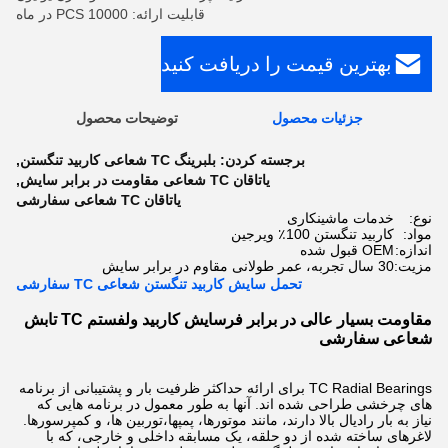
قابلیت ارائه: 10000 PCS در ماه
بهترین قیمت را دریافت کنید
جزئیات محصول
توضیحات محصول
برجسته کردن:
بلبرینگ TC شعاعی کاربید تنگستن
,
یاتاقان TC شعاعی مقاومت در برابر سایش
,
یاتاقان TC شعاعی سفارشی
نوع:
خدمات ماشینکاری
مواد:
کاربید تنگستن 100٪ ویرجین
اندازه:
OEM قبول شده
مزیت:
30 سال تجربه، عمر طولانی مقاوم در برابر سایش
تحمل سایش کاربید تنگستن شعاعی TC سفارشی
مقاومت بسیار عالی در برابر فرسایش کاربید ولفستم TC تابش
شعاعی سفارشی
TC Radial Bearings برای ارائه حداکثر ظرفیت بار و پشتیبانی از برنامه
های چرخشی طراحی شده اند. آنها به طور معمول در برنامه هایی که
نیاز به بار رادیال بالا دارند، مانند موتورها، پمپها،توربین ها، و کمپرسورها.
لاغرهای ساخته شده از دو حلقه، یک مسابقه داخلی و خارجی، که با