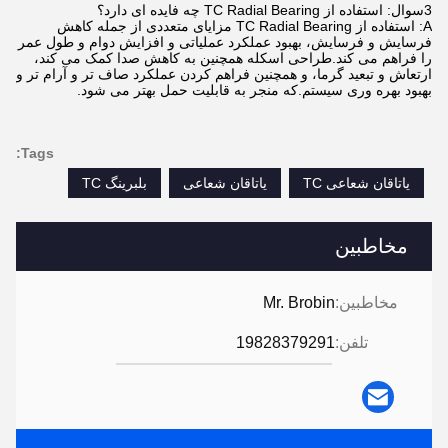
3سوال: استفاده از TC Radial Bearing چه فایده ای دارد؟
A: استفاده از TC Radial Bearing مزایای متعددی از جمله کاهش
فرسایش و فرسایش، بهبود عملکرد عملیاتی و افزایش دوام و طول عمر
را فراهم می کند.طراحی اسکله همچنین به کاهش صدا کمک می کند،
ارتعاش و تبعید گرما، و همچنین فراهم کردن عملکرد صاف تر و آرام تر و
بهبود بهره وری سیستم.که منجر به قابلیت حمل بهتر می شود.
Tags:
یاتاقان شعاعی TC
یاتاقان شعاعی
بلبرینگ TC
مخاطبین
مخاطبین:
Mr. Brobin
تلفن:
19828379291