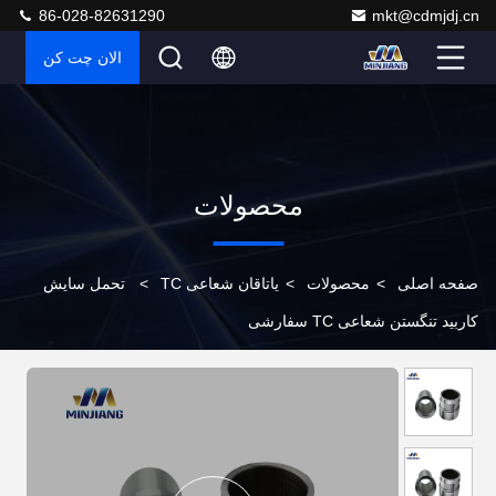
86-028-82631290
mkt@cdmjdj.cn
الان چت کن
محصولات
صفحه اصلی
>
محصولات
>
یاتاقان شعاعی TC
>
تحمل سایش
کاربید تنگستن شعاعی TC سفارشی