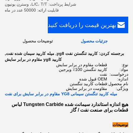
شرایط پرداخت: L/C، T/T، وسترن یونیون
قابلیت ارائه: 50000 عدد در ماه
بهترین قیمت را دریافت کنید
جزئیات محصول
توضیحات محصول
برجسته کردن:
کاربید تنگستن نفت yg8
,
میله کاربید سیمان شده نفت
,
کاربید yg8 مقاوم در برابر سایش
نوع:
قطعات مقاوم در برابر سایش
مواد:
کاربید تنگستن 100٪ ویرجین
درخواست:
نفت
اندازه:
OEM قبول شده
نام محصول:
قطعات کاربید تنگستن
ویژگی:
مقاومت در برابر سایش
میله کاربید تنگستن سیمانی YG8 مقاوم در برابر سایش برای نفت
هیچ اندازه استاندارد سیمانت شده Tungsten Carbide لباس
قطعات برای صنعت نفت / گاز
توضیحات