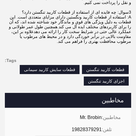
و نقل را پرداخت نمی کنیم.
3سوال: چه فایده ای از استفاده از قطعات کاربید تنگستن دارد؟
A: استفاده از قطعات کاربید ونگستین دارای مزایای متعددی است. این
قطعات به دلیل ویژگی های قوی و ماندگار خود شناخته شده اند، که آن
را برای کاربردهای مختلف ایده آل می کند.همچنین طول عمر طولانی و
عملکرد عالی حتی در شرایط سخت کار را ارائه می دهدعلاوه بر این،
مقاومت بالایی در برابر خوردگی دارد و در محیط های مرطوب یا
مرطوب محافظت بهتری را فراهم می کند.
Tags:
قطعات کاربید تنگستن
قطعات سایش کاربید سیمانی
اجزای کاربید تنگستن
مخاطبین
مخاطبین:
Mr. Brobin
تلفن:
19828379291