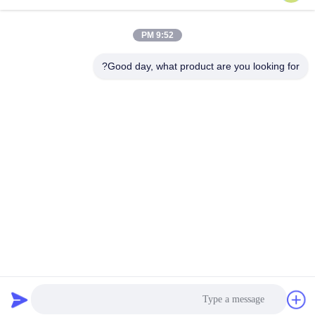
بهترین قیمت را دریافت
بهترین قیمت را دریافت
9:52 PM
کنید
کنید
Good day, what product are you looking for?
Chengdu Minjiang Precision Cutting Tool Co.,
Ltd.
mkt@cdmjdj.cn
86-028-82631290
219 JINFU RD، منطقه WENJIANG، CHENGDU،
SICHUAN، چین
چین کیفیت خوب قطعات کاربید تنگستن تامین کننده. حق چاپ ©
2023-2026 Chengdu Minjiang Precision Cutting Tool Co.,
Ltd. تمام حقوق محفوظ است