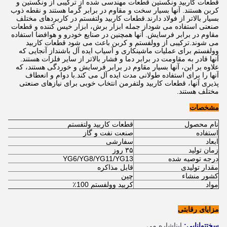
قطعات کاربید ونگستین قطعات مهندسی شده از ترکیبی از ونگستین و
کربن هستند. آنها بسیار سخت و مقاوم در برابر گرما هستند و نقطه ذوب
بسیار بالاتر از فولاد دارند.قطعات کاربید ولتفستم در کاربردهای مختلف
صنعتی استفاده می شوداز جمله ابزار برش، ابزار خیس کننده و قطعات
مقاوم در برابر فرسایش. آنها همچنین در صنایع خودرو و هوافضا استفاده
می شوند.ترکیبی از وولفستم و کربن باعث می شود قطعات کاربید
وولفستم برای عملیات ماشینکاری و آسیاب ایده آل باشنداز آنجایی که
آنها قادر به مقاومت در برابر دما و فشار بالاتر از سایر فلزات هستند.
علاوه بر این، آنها بسیار مقاوم در برابر فرسایش و خوردگی هستند، که
آنها را برای استفاده طولانی مدت ایده آل می کند.با دوام و انعطاف
پذیری آنها، قطعات کاربید ولتفرمن انتخاب خوبی برای نیازهای صنعتی
مختلف هستند.
مشخصات
نام محصول
قطعات کاربید ولتفستم
استفاده
صنعت نفت و گاز
ابعاد
سفارشی
زمان تولید
۳۵ روز
درجه توصیه شده
YG6/YG8/YG11/YG13
مقدار تولیدی
قابل مذاکره
کشور منشاء
چین
مواد
کربید وولفستم 100٪
مزایای رقابتی
سخت
توانایی
:
اين
اشاره می 