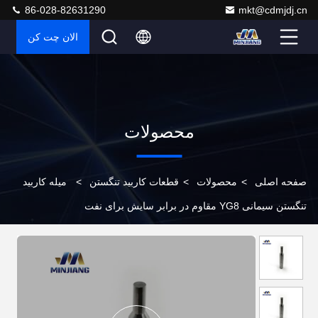
86-028-82631290
mkt@cdmjdj.cn
الان چت کن
محصولات
صفحه اصلی
>
محصولات
>
قطعات کاربید تنگستن
>
میله کاربید
تنگستن سیمانی YG8 مقاوم در برابر سایش برای نفت