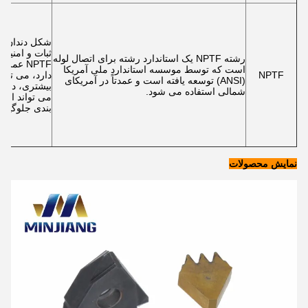
شکل دندان تی
ثبات و امنیت ا
رشته NPTF یک استاندارد رشته برای اتصال لوله
NPTF عم
است که توسط موسسه استاندارد ملی آمریکا
NPTF
دارد، می توا
(ANSI) توسعه یافته است و عمدتاً در آمریکای
بیشتری، دقت 
شمالی استفاده می شود.
می تواند از 
بندی جلوگیری
نمایش محصولات