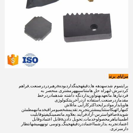
مزایای برند
برای
تموم شد
سه
دهه ها
,
دقیقه
جينگ
دارد
بوده
a
رهبر
در
در
صنعت
,
فراهم 
کردن
برش
-
لبه
راه حل ها
متناسب
به
هر
مشتری
.
منحصر به 
فرد
نیازها
.
ما
تعهد
به
نوآوری
دارد
نگه داشته شده
ما
در
در
خط 
مقدم
از
در
صنعت
,
استفاده از
در
آخرین
تکنولوژی 
ها
و
پایدار
مواد
برای
حداکثر
کارایی
.
ما
تلاش 
کن
به
ارائه
یک
استثنایی
مشتری
تجربه
,
تقدیم
شخصی
و
مراقب
خدمات
به
مطمئن 
شوید
a
صاف
و
استرس
-
آزاد
فرآیند
.
بعلاوه
,
ما
تضمین
کیفیت
و
قابلیت 
اطمینان
با
هر
محصول
و
خدمات
,
تحویل دادن
a
قابل اعتماد
و
قابل 
اعتماد
تجربه
.
بذار
شما
اعتماد
در
دقیقه
جينگ
,
و
تو
می تونه
همیشه
انتظار 
دارم
برتری
.