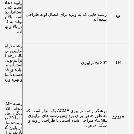
است که با بس
استانداردهای 
رشته هایی که به ویژه برای اتصال لوله طراحی
W
است.بالا و پ
شده اند
تواند به کاهش
در بالا و به
آن.
رشته تراپیزی
تراپیزیولی مت
30 درجه اشا
تراپیزیولی عم
TR
30° نخ تراپیزی
استفاده می ش
نیازهای قدرت 
هستند،آسان ن
و بهره وری انت
دندان
برشگر رشته تراپیزی ACME یک ابزار است که
به طور خاص برای پردازش رشته های تراپیزی
ACME
، اما 9
ACME طراحی شده است، با طراحی زاویه و
و مشخصات دند
شکل خاص.
در پایین گسترد
باریک تر است