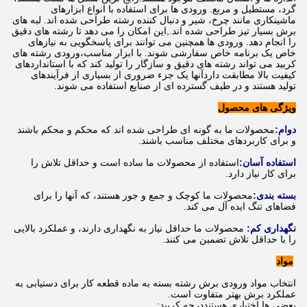
گرد، مستطیل و مربع. ورودی ها برای استفاده با انواع ابزارهای
ماشینکاری مانند چرخ، شیر و دنبال کننده رشته طراحی شده اند. لبه های
برش بسیار تیز طراحی شده اند.,این امکان را می دهد تا رشته های دقیق
را انجام دهد. ورودی ها همچنین می توانند برای پاسخگویی به نیازهای
خاص یک برنامه خاص سفارشی شوند. با ابزار مناسب،ورودی رشته های
کربید می تواند رشته های دقیق و سازگار را تولید کند که با استانداردهای
کیفیت بالا مطابقت داردآنها یک جزء ضروری از بسیاری از فرآیندهای
تولید هستند و در طیف گسترده ای از صنایع استفاده می شوند.
ویژگی های محصول
دوام:
محصولات ما به گونه ای طراحی شده اند که محکم و محکم باشند
و برای کاربردهای مختلف مناسب باشند.
استفاده آسان:
استفاده از محصولات ما ساده است و حداقل تلاش را
برای کار نیاز دارد.
بسته بندی:
محصولات ما کوچک و جمع و جور هستند، که آنها را برای
فضاهای تنگ ایده آل می کند.
نگهداری کم:
محصولات ما حداقل نیاز به نگهداری دارند، و عملکرد بالایی
را با حداقل تلاش تضمین می کنند.
مواد
انتخاب مواد ورودی برش رشته بسته به ماده قطعه کار برای دستیابی به
عملکرد برش بهتر متفاوت است.
بعضي ها اختیاري هستند
درجه کربید: