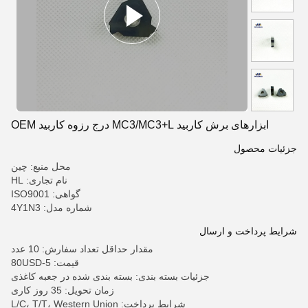
ابزارهای برش کاربید MC3/MC3+L درج رزوه کاربید OEM
جزئیات محصول
محل منبع: چین
نام تجاری: HL
گواهی: ISO9001
شماره مدل: 4Y1N3
شرایط پرداخت و ارسال
مقدار حداقل تعداد سفارش: 10 عدد
قیمت: 5-80USD
جزئیات بسته بندی: بسته بندی شده در جعبه کاغذی
زمان تحویل: 35 روز کاری
شرایط پرداخت: L/C، T/T، Western Union