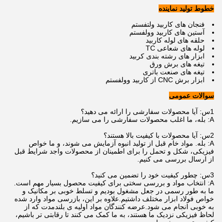
خطوط تولید نماینده
فنجان های کاربید ولتفستم
آستین های کاربید وولفستم
حلقه های لوله کاربید
لوله های شعاعی TC
ابزار های رشته بندی کربید
تیغه های برش ورق
تیغه های صنعت باتری
ابزار برش CNC از کاربید وولفستم
سوالات عمومی
1س: آیا محصولات سفارشی را ارائه می دهید؟
A: بله، ما اغلب محصولات سفارشی را می سازیم.
2س: آیا محصولات با کیفیت بالا هستند؟
A: بله. مواد خام قبل از تولید انبوه آزمایش می شوند، و ما خواص
فیزیکی، شکل و تحمل را برای اطمینان از محصولات واجد شرایط قبل
از ارسال بررسی می کنیم.
3س: چطور کیفیت خود را تضمین می کنید؟
A: انتخاب مواد و بررسی سختی برای کیفیت محصول بسیار مهم است.
ما به طور رسمی در جعل مشغول بودیم و تسلط خوبی بر مکانیک و
خواص فولاد ابزار مختلف داشتیم.علاوه بر این، بازرسی مواد وارد شده
به خوبی انجام می شود.عرضه کنندگان مواد اولیه ی بلندمدت که از
لحاظ فیزیکی نزدیک ما هستند، به ما کمک می کنند تا رقابتی تر باشیم،