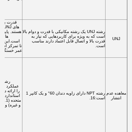
قدرت بالا:
ها
رشته UNJ یک رشته مکانیکی با قدرت و دوام بالا
هستند. پایی
است که به ویژه برای کاربردهایی که نیاز به
UNJ
قدرت بالا و اتصال قابل اعتماد دارند مناسب
است.این ط
است.
تا تمرکز است
عمر خستگی ر
عملکرد مهر 
معاهده عدم
رشته NPT دارای زاویه دندان 60° و یک کانپر 1
استاندارد مل
انتشار
است:16.
و غیره) و قا
و 