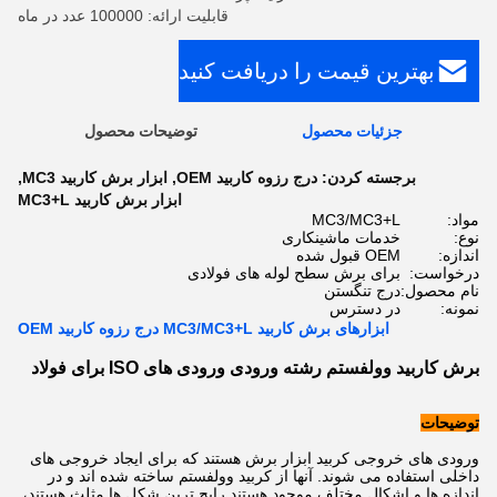
قابلیت ارائه: 100000 عدد در ماه
بهترین قیمت را دریافت کنید
جزئیات محصول
توضیحات محصول
برجسته کردن:
درج رزوه کاربید OEM
,
ابزار برش کاربید MC3
,
ابزار برش کاربید MC3+L
مواد:
MC3/MC3+L
نوع:
خدمات ماشینکاری
اندازه:
OEM قبول شده
درخواست:
برای برش سطح لوله های فولادی
نام محصول:
درج تنگستن
نمونه:
در دسترس
ابزارهای برش کاربید MC3/MC3+L درج رزوه کاربید OEM
برش کاربید وولفستم رشته ورودی ورودی های ISO برای فولاد
توضیحات
ورودی های خروجی کربید ابزار برش هستند که برای ایجاد خروجی های
داخلی استفاده می شوند. آنها از کربید وولفستم ساخته شده اند و در
اندازه ها و اشکال مختلف موجود هستند.رایج ترین شکل ها مثلث هستند،