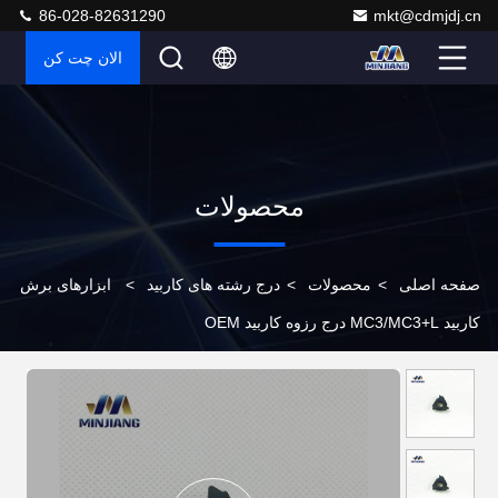
86-028-82631290
mkt@cdmjdj.cn
الان چت کن
محصولات
صفحه اصلی
>
محصولات
>
درج رشته های کاربید
>
ابزارهای برش
کاربید MC3/MC3+L درج رزوه کاربید OEM