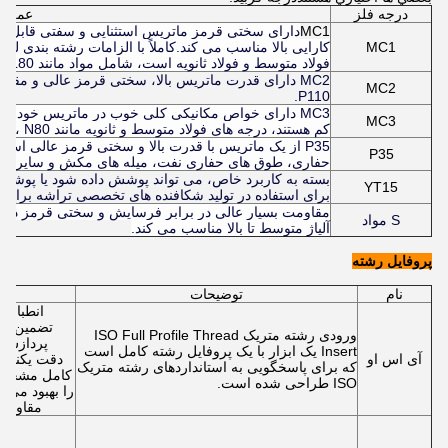
درجه فلز
عملکرد
MC1
دارای سختی قرمز ماتریس استثنایی و سفتی قابل تو
MC1
کارایی بالا مناسب می کند.کاملاً با الزامات رشته بندی ل
فولاد متوسط و فولاد ثانویه است، شامل مواد مانند J55، K55، N80، L80 است.
MC2
P110.
MC3 دارای خواص مکانیکی کلی خوب در ماتریس خود، هم
MC3
کم هستند، درجه های فولاد متوسط و ثانویه مانند H40، J55، M65، C75، N80 و مشخصات مشابه.
P35 از یک ماتریس با قدرت بالا و سختی قرمز عالی اس
P35
حفاری، طوق های حفاری نفت، میله های مکش و سایر تجه
بسته به کاربرد خاص، می تواند پوشش داده شود یا پو
YT15
برای استفاده در تولید شکافنده های تخصصی تراشه برای
مقاومت بسیار عالی در برابر فرسایش و سختی قرمز در دما
S مواد
آلیاژ متوسط تا بالا مناسب می کند.
پروفایل رشته
نام
توضیحات
وی
تضمین می
ورودی رشته متریک ISO Full Profile Thread
پردازش ش
Insert یک ابزار با یک پروفایل رشته کامل است
آی اس او
دقت یکنوا
که برای پاسخگویی به استانداردهای رشته متریک
کامل مشخصا
ISO طراحی شده است.
را بهبود می ب
مقاومت