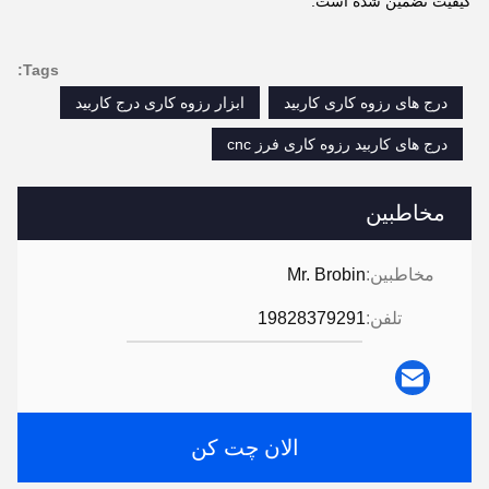
کیفیت تضمین شده است.
Tags:
درج های رزوه کاری کاربید
ابزار رزوه کاری درج کاربید
درج های کاربید رزوه کاری فرز cnc
مخاطبین
مخاطبین:
Mr. Brobin
تلفن:
19828379291
الان چت کن