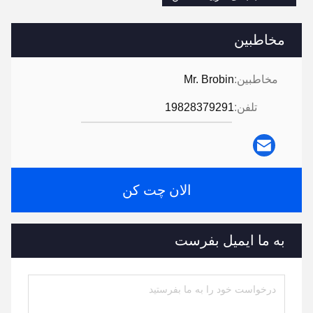
مخاطبین
مخاطبین:
Mr. Brobin
تلفن:
19828379291
الان چت کن
به ما ایمیل بفرست