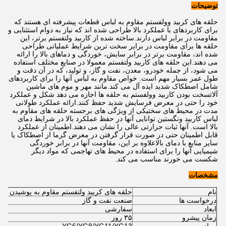
توضیحات
حلقه های کربید وولفستم مقاوم به لباس قطعات پیشرفته ای هستند که
برای کاربردهای با عملکرد بالا طراحی شده اند که نیاز به دوام استثنایی و
مقاومت در برابر لباس دارند.ساخته شده از کاربید ولتفستم برتر، این
حلقه ها برای مقاومت در برابر سخت ترین شرایط عملیاتی طراحی
شده اند، مقاومت برتر در برابر سایش، خوردگی و دماهای بالا را ارائه
می دهند.این حلقه های کاربید ولتفستم معمولا در صنایع مختلف استفاده
می شود، از جمله خودرو، معدن، نفت و گاز، و تولید، که در آن دقت و
طول عمر بسیار مهم است. خواص مقاوم به لباس آنها را برای کاربردهای
شامل اصطکاک شدید ایده آل می کند.مانند مهر و موم های ماشین
آلاتسخت بودن کاربید وولفستم به حلقه ها اجازه می دهد شکل و عملکرد
خود را حتی در معرض فرسایش شدید حفظ کنند.ارائه عملکرد طولانی
مدت در محیط های سختیکی از ویژگی های برجسته حلقه های مقاوم به
لباس کاربید ونگستین توانایی آنها در حفظ عملکرد بالا در شرایط دمای
بالا است. آنها ثبات حرارتی عالی را نشان می دهند.اطمینان از عملکرد
قابل اطمینان حتی در صورت قرار گرفتن در معرض گرما از اصطکاک یا
سایر منابع با دمای بالاعلاوه بر این، مقاومت آنها در برابر خوردگی
شیمیایی آنها را برای استفاده در محیط های تهاجمی که مواد دیگر
شکست می خورند مناسب می کند.
مشخصات
نام
حلقه های کربید ولتفستم مقاوم به پوشیدن
درخواست ها
صنعت نفت و گاز
ابعاد
سفارشی
زمان پیشرو
۳۵ روز