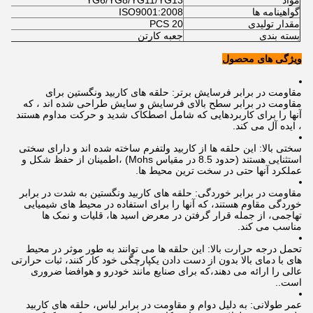
مواد
YG6/YG8/YG11/YG13
گواهینامه ها
ISO9001:2008
مقدار تولیدی
20 PCS
بسته بندی
جعبه کارتن
ویژگی های محصول
مقاومت در برابر فرسایش برتر: حلقه های کاربید ونگستین برای
مقاومت در برابر سطح بالای فرسایش و سایش طراحی شده اند ، که
آنها را برای کاربردهایی که شامل اصطکاک شدید و حرکت مداوم هستند
، ایده آل می کند.
سختی بالا: این حلقه ها از کاربید ولتفرم ساخته شده اند و دارای سختی
استثنایی هستند (حدود 8.5 در مقیاس Mohs) ،اطمینان از حفظ شکل و
عملکرد آنها حتی در سخت ترین محیط ها.
مقاومت در برابر خوردگی: حلقه های کاربید ونگستین به شدت در برابر
خوردگی مقاوم هستند، که آنها را برای استفاده در محیط های شیمیایی
تهاجمی، از جمله قرار گرفتن در معرض اسید ها، قلیات و نمک ها
مناسب می کند.
تحمل درجه حرارت بالا: این حلقه ها می توانند به طور موثر در محیط
های با دمای بالا بدون از دست دادن یکپارچگی خود کار کنند، ثبات حرارتی
عالی را ارائه می دهند،که برای صنایع مانند خودرو و هوافضا ضروری
است..
عمر طولانی: به دلیل دوام و مقاومت در برابر لباس، حلقه های کاربید