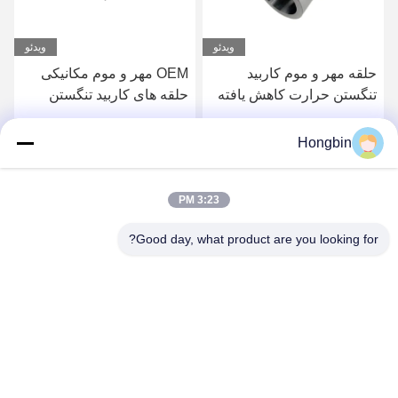
ویدئو
ویدئو
حلقه مهر و موم کاربید
OEM مهر و موم مکانیکی
تنگستن حرارت کاهش یافته
حلقه های کاربید تنگستن
غیر استاندارد با سطح صیقلی
متخلخل YG8 پذیرفته شده
است
Hongbin
بهترین قیمت را دریافت
بهترین قیمت را دریافت
3:23 PM
کنید
کنید
Good day, what product are you looking for?
Chengdu Minjiang Precision Cutting Tool Co.,
Ltd.
mkt@cdmjdj.cn
86-028-82631290