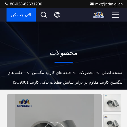
86-028-82631290
mkt@cdmjdj.cn
الان چت کن
محصولات
صفحه اصلی
>
محصولات
>
حلقه های کاربید تنگستن
>
حلقه های
تنگستن کاربید مقاوم در برابر سایش قطعات یدکی کاربید ISO9001