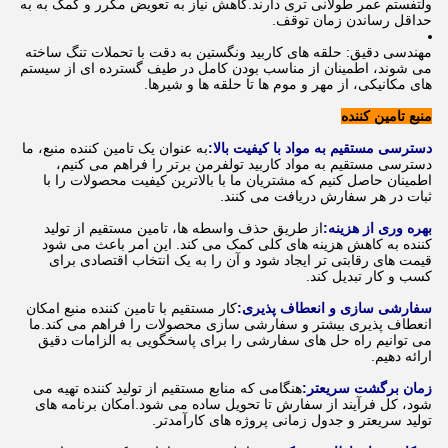
ولتفستم عمر طولانی تری دارند.کاهش نیاز به تعویض مکرر و کمک به به
حداقل رساندن زمان توقف.
مهندسی دقیق: حلقه های کاربید ونگستین به دقت با تحملات تنگ ساخته
می شوند، اطمینان از مناسب بودن کامل در طیف گسترده ای از سیستم
های مکانیکی، از مهر و موم ها تا حلقه ها و شیرها.
منبع تامین کننده
دسترسی مستقیم به مواد با کیفیت بالا:
به عنوان یک تامین کننده منبع، ما
دسترسی مستقیم به مواد کاربید تولفرمن برتر را فراهم می کنیم،
اطمینان حاصل کنیم که مشتریان ما با بالاترین کیفیت محصولات را با
ثبات در هر سفارش دریافت می کنند.
بهره وری از هزینه:
از طریق حذف واسطه ها، تامین مستقیم از تولید
کننده به کاهش هزینه های کلی کمک می کند. این امر باعث می شود
قیمت های رقابتی تر ایجاد شود و آن را به یک انتخاب اقتصادی برای
کسب و کار تبدیل کند.
سفارشی سازی و انعطاف پذیری:
کار مستقیم با تامین کننده منبع امکان
انعطاف پذیری بیشتر و سفارشی سازی محصولات را فراهم می کند.ما
می توانیم راه حل های سفارشی را برای پاسخگویی به الزامات دقیق
ارائه دهیم.
زمان برگشت سریعتر:
هنگامی که منابع مستقیم از تولید کننده تهیه می
شود، کل فرآیند از سفارش تا تحویل ساده می شود.امکان برنامه های
تولید سریعتر و جدول زمانی پروژه های کارآمدتر.