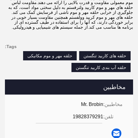
موم معمولی مقاومت و قدرت بالایی را ارائه می دهند.مقاومت لباس
حلقه های مهر و موم کاربید ولترفستم به دلیل سختی مواد است، که به
جلوگیری از خرابی حلقه مهر و موم ناشی از فرسایش کمک می کند.
حلقه های مهر و موم کربید وولفستم همچنین مقاومت بسیار خوبی در
برابر خوردگی دارند، که آنها را برای استفاده در طیف گسترده ای از
برنامه ها مناسب می کند.از جمله سیستم های شیمیایی و هیدرولیکی.
Tags:
حلقه های کاربید تنگستن
حلقه مهر و موم مکانیکی
حلقه آب بندی کاربید تنگستن
مخاطبین
مخاطبین:
Mr. Brobin
تلفن:
19828379291