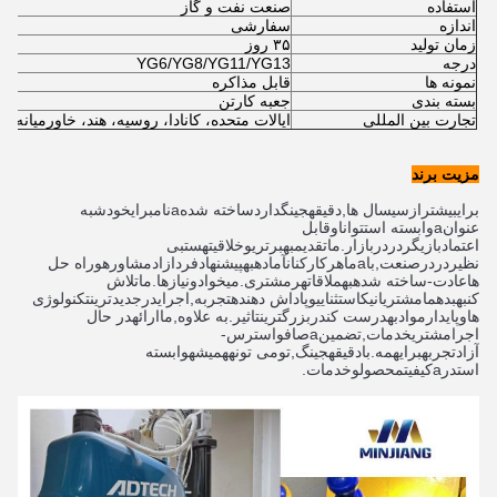
استفاده
صنعت نفت و گاز
اندازه
سفارشی
زمان تولید
۳۵ روز
درجه
YG6/YG8/YG11/YG13
نمونه ها
قابل مذاکره
بسته بندی
جعبه کارتن
تجارت بین المللی
ایالات متحده، کانادا، روسیه، هند، خاورمیانه، ا
مزیت برند
برای
بیشتر
از
سی
سال ها
,
دقیقه
جينگ
دارد
ساخته شده
a
نام
برای
خودش
به 
عنوان
a
وابسته است
توانا
و
قابل 
اعتماد
بازيگر
در
در
بازار
.
ما
تقدیم
به
برتری
و
خلاقیت
هست
بی 
نظیر
در
در
صنعت
,
با
a
ماهر
کارکنان
آماده
به
پیشنهاد
فرد
ازاد
مشاوره
و
راه حل 
ها
عادت
-
ساخته شده
به
ملاقات
هر
مشتری
.
ميخواد
و
نیازها
.
ما
تلاش 
کن
به
بده
ما
مشتریان
یک
استثنایی
و
پاداش دهنده
تجربه
,
اجرای
در
جدیدترین
تکنولوژی 
ها
و
پایدار
مواد
به
درست کن
در
بزرگترين
تاثیر
.
به علاوه
,
ما
ارائه
در حال 
اجرا
مشتری
خدمات
,
تضمین
a
صاف
و
استرس
-
آزاد
تجربه
برای
همه
.
با
دقیقه
جينگ
,
تو
می تونه
همیشه
وابسته 
است
در
a
کیفیت
محصول
و
خدمات
.