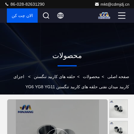
86-028-82631290
mkt@cdmjdj.cn
الان چت کن
محصولات
صفحه اصلی
>
محصولات
>
حلقه های کاربید تنگستن
>
اجزای
کاربید میدان نفتی حلقه های کاربید تنگستن YG6 YG8 YG11