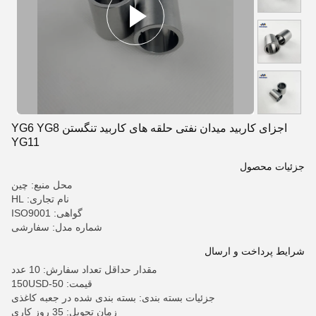
اجزای کاربید میدان نفتی حلقه های کاربید تنگستن YG6 YG8
YG11
جزئیات محصول
محل منبع: چین
نام تجاری: HL
گواهی: ISO9001
شماره مدل: سفارشی
شرایط پرداخت و ارسال
مقدار حداقل تعداد سفارش: 10 عدد
قیمت: 50-150USD
جزئیات بسته بندی: بسته بندی شده در جعبه کاغذی
زمان تحویل: 35 روز کاری