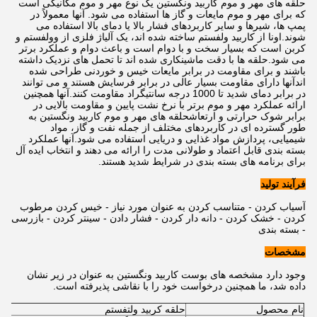
حلقه های مهر و موم کاربید ونگستین یک نوع مهر و موم مکانیکی است
که برای مهر و موم مایعات و گاز ها استفاده می شود. آنها معمولاً در
پمپ ها، شیرها و سایر کاربردهای فشار بالا یا دمای بالا استفاده می
شوند.اونا از کاربيد ولفستم ساخته شده اند، یک آلیاژ فلزی از وولفستم و
کربن است که بسیار سخت و با دوام است و باعث دوام و عملکرد برتر
می شود.حلقه ها با دقت ماشینکاری شده اند تا تحمل های نزدیک داشته
باشند و برای مقاومت در برابر مایعات خیس و خوردنی طراحی شده
اندآنها دارای مقاومت بسیار عالی در برابر فرسایش هستند و می توانند
در برابر دمای شدید تا 1000 درجه سانتیگراد مقاومت کنند.آنها همچنین
ارائه عملکرد مهر و موم برتر با نرخ نشت پایین و مقاومت بالایی در
برابر شوک حرارتی و ارتعاشحلقه های مهر و موم کاربید ونگستین به
طور گسترده ای در کاربردهای مختلف از جمله نفت و گاز، مواد
شیمیایی، پردازش مواد غذایی و دریایی استفاده می شود.آنها عملکرد
بسته بندی قابل اعتماد و طولانی مدت را ارائه می دهند و انتخاب ایده آل
برای برنامه های بسته بندی در شرایط شدید هستند.
فرآیند تولید
آسیاب کردن - متناسب کردن به عنوان مورد نیاز - خیس کردن مرطوب
کردن - خشک کردن - دانه دار کردن - فشار دادن - سینتر کردن - بازرسی
- بسته بندی
مشخصات
وجود دارد مشخصه های بوست کاربید ونگستین به عنوان در زیر نشان
داده شد، ما همچنین درخواست خود را با نقاشی پذیرفته است.
نام محصول
حلقه کربید ولتفستم