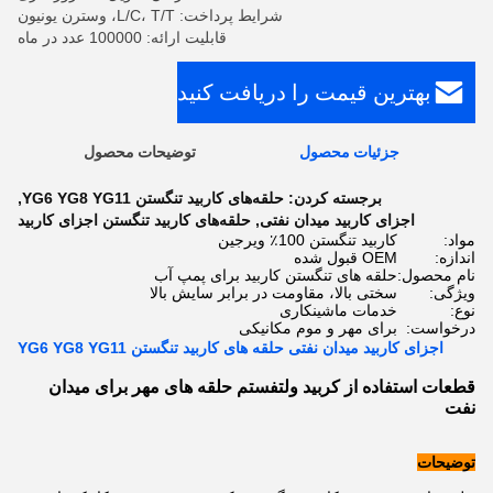
شرایط پرداخت: L/C، T/T، وسترن یونیون
قابلیت ارائه: 100000 عدد در ماه
بهترین قیمت را دریافت کنید
جزئیات محصول
توضیحات محصول
برجسته کردن:
حلقه‌های کاربید تنگستن YG6 YG8 YG11
,
اجزای کاربید میدان نفتی
,
حلقه‌های کاربید تنگستن اجزای کاربید
مواد:
کاربید تنگستن 100٪ ویرجین
اندازه:
OEM قبول شده
نام محصول:
حلقه های تنگستن کاربید برای پمپ آب
ویژگی:
سختی بالا، مقاومت در برابر سایش بالا
نوع:
خدمات ماشینکاری
درخواست:
برای مهر و موم مکانیکی
اجزای کاربید میدان نفتی حلقه های کاربید تنگستن YG6 YG8 YG11
قطعات استفاده از کربید ولتفستم حلقه های مهر برای میدان
نفت
توضیحات