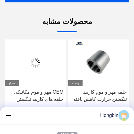
محصولات مشابه
ویدئو
ویدئو
حلقه مهر و موم کاربید
OEM مهر و موم مکانیکی
تنگستن حرارت کاهش یافته
حلقه های کاربید تنگستن
غیر استاندارد با سطح صیقلی
متخلخل YG8 پذیرفته شده
است
Hongbin
بهترین قیمت را دریافت
بهترین قیمت را دریافت